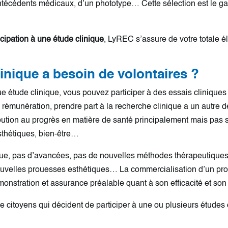
técédents médicaux, d’un phototype… Cette sélection est le gage
icipation à une étude clinique
, LyREC s’assure de votre totale éli
inique a besoin de volontaires ?
 étude clinique, vous pouvez participer à des essais cliniques to
 rémunération, prendre part à la recherche clinique a un autre des
bution au progrès en matière de santé principalement mais pas se
sthétiques, bien-être…
inique, pas d’avancées, pas de nouvelles méthodes thérapeutiqu
velles prouesses esthétiques… La commercialisation d’un produ
nstration et assurance préalable quant à son efficacité et son 
de citoyens qui décident de participer à une ou plusieurs étude