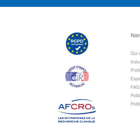
Nav
Qui
Indu
Prof
Espa
FAQ
Polit
Poli