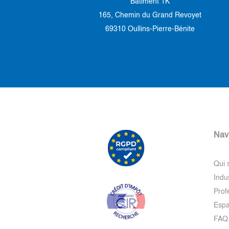
Bâtiment 1K
165, Chemin du Grand Revoyet
69310 Oullins-Pierre-Bénite
Nav
Qui
Indu
Prof
Espa
FAQ