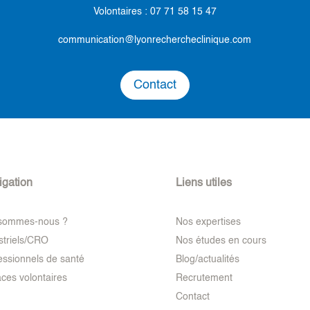
Volontaires :
07 71 58 15 47
communication@lyonrechercheclinique.com
Contact
igation
Liens utiles
 sommes-nous ?
Nos expertises
striels/CRO
Nos études en cours
essionnels de santé
Blog/actualités
ces volontaires
Recrutement
Contact